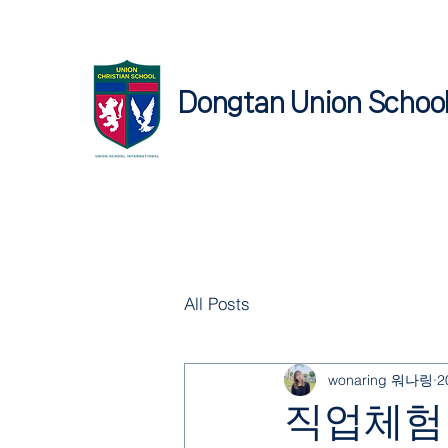
Dongtan Union Schoo
All Posts
wonaring 워나링
2
직업체험 Jo