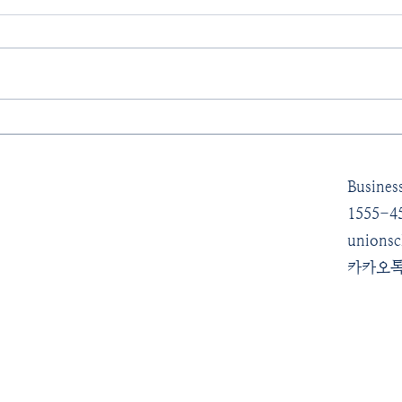
Muse
Creative Art Studio (12.03)
🥛
Busines
1555-4
unions
​카카오