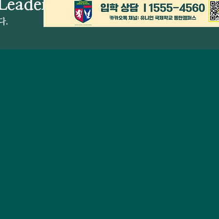
Leaders
다.